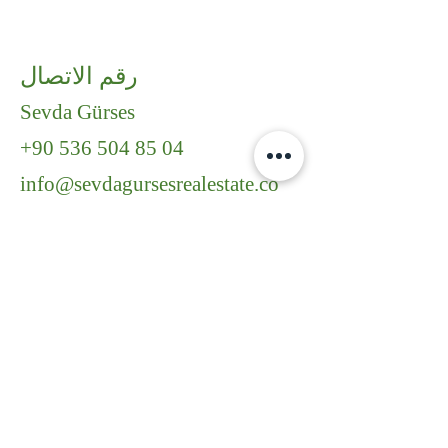
رقم الاتصال
Sevda Gürses
+90 536 504 85 04
info@sevdagursesrealestate.co
m
رابط الإعلان
https://www.sahibin
den.com/ilan/emlak-
konut-satilik-
cennet-evleri-
sitesinde-serefiyesi-
yuksek-ozel-plajli-
villa-
1226387340/detay/