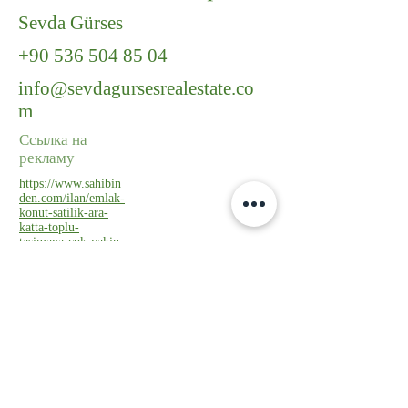
Sevda Gürses
+90 536 504 85 04
info@sevdagursesrealestate.co
m
Ссылка на
рекламу
https://www.sahibin
den.com/ilan/emlak-
konut-satilik-ara-
katta-toplu-
tasimaya-cok-yakin-
3-plus1-
1200027776/detay/