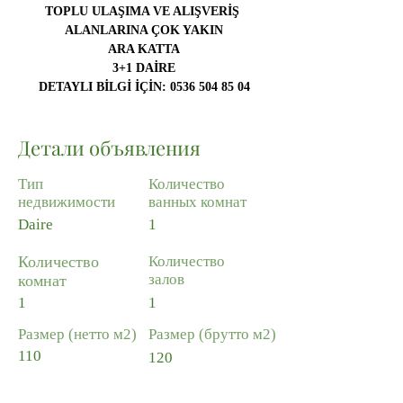
TOPLU ULAŞIMA VE ALIŞVERİŞ 
ALANLARINA ÇOK YAKIN
ARA KATTA
3+1 DAİRE
DETAYLI BİLGİ İÇİN: 0536 504 85 04
Детали объявления
Тип
Количество
недвижимости
ванных комнат
Daire
1
Количество
Количество
залов
комнат
1
1
Размер (нетто м2)
Размер (брутто м2)
110
120