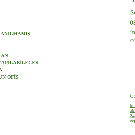
S
0
i
LLANILMAMIŞ
c
NAN 
YAPILABİLECEK
N 
N OFİS
С
ht
ak
24
ce