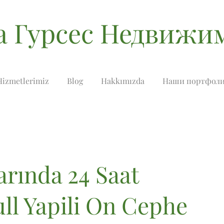
а Гурсес Недвижи
Hizmetlerimiz
Blog
Hakkımızda
Наши портфол
arında 24 Saat
ull Yapili On Cephe