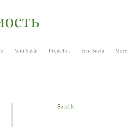
мость
ио
Yeni Sayfa
Projects 1
Yeni Sayfa
More
Satılık