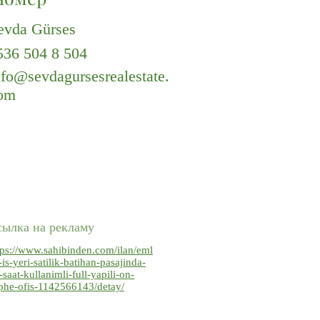
evda Gürses
536 504 8 504
nfo@sevdagursesrealestate.
om
сылка на рекламу
tps://www.sahibinden.com/ilan/eml
-is-yeri-satilik-batihan-pasajinda-
-saat-kullanimli-full-yapili-on-
phe-ofis-1142566143/detay/