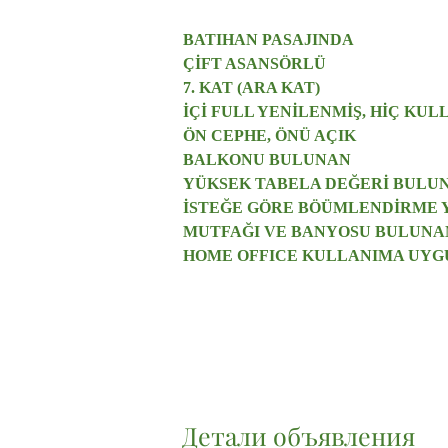
BATIHAN PASAJINDA​
ÇİFT ASANSÖRLÜ
7. KAT (ARA KAT)
İÇİ FULL YENİLENMİŞ, HİÇ KU
ÖN CEPHE, ÖNÜ AÇIK
BALKONU BULUNAN
YÜKSEK TABELA DEĞERİ BULU
İSTEĞE GÖRE BÖÜMLENDİRME 
MUTFAĞI VE BANYOSU BULUNA
HOME OFFICE KULLANIMA UYGU
Детали объявления