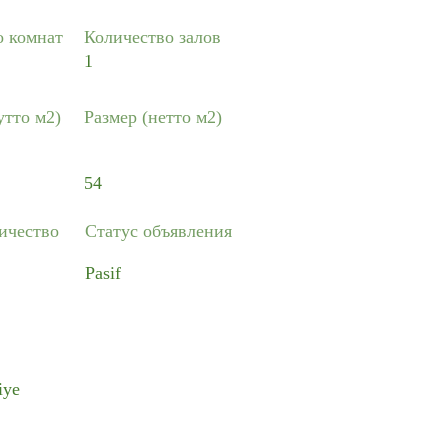
о комнат
Количество залов
1
утто м2)
Размер (нетто м2)
54
ичество
Статус объявления
Pasif
iye