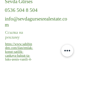
Sevda Gürses
0536 504 8 504
info@sevdagursesrealestate.co
m
Ссылка на
рекламу
https://www.sahibin
den.com/ilan/emlak-
konut-satilik-
cankaya-balgat-ta-
luks-genis-yapili-4-
plus1-dubleks-
1155340072/detay/