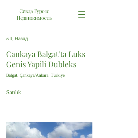
Севда Гурсес
Недвижимость
&lt; Назад
Cankaya Balgat'ta Luks
Genis Yapili Dubleks
Balgat, Çankaya/Ankara, Türkiye
Satılık