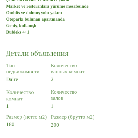
Market ve restoranlara yürüme mesafesinde
Otobüs ve dolmuş yolu yakını
Otoparkı bulunan apartmanda
Geniş, kullanışlı
Dubleks 4+1
Детали объявления
Тип
Количество
недвижимости
ванных комнат
Daire
2
Количество
Количество
залов
комнат
1
1
Размер (нетто м2)
Размер (брутто м2)
180
200