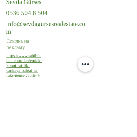
Sevda Gürses
0536 504 8 504
info@sevdagursesrealestate.co
m
Ссылка на
рекламу
https://www.sahibin
den.com/ilan/emlak-
konut-satilik-
cankaya-balgat-ta-
luks-genis-yapili-4-
plus1-dubleks-
1155340072/detay/