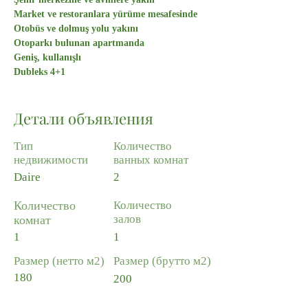
Market ve restoranlara yürüme mesafesinde
Otobüs ve dolmuş yolu yakını
Otoparkı bulunan apartmanda
Geniş, kullanışlı
Dubleks 4+1
Детали объявления
Тип
Количество
недвижимости
ванных комнат
Daire
2
Количество
Количество
залов
комнат
1
1
Размер (нетто м2)
Размер (брутто м2)
180
200