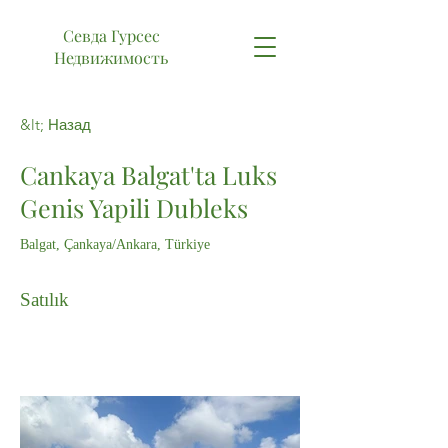
Севда Гурсес
Недвижимость
&lt; Назад
Cankaya Balgat'ta Luks
Genis Yapili Dubleks
Balgat, Çankaya/Ankara, Türkiye
Satılık