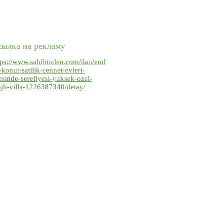
сылка на рекламу
tps://www.sahibinden.com/ilan/eml
-konut-satilik-cennet-evleri-
tesinde-serefiyesi-yuksek-ozel-
ajli-villa-1226387340/detay/