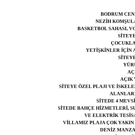
BODRUM CENN
NEZİH KOMŞUL
BASKETBOL SAHASI, V
SİTEY
ÇOCUKLA
YETİŞKİNLER İÇİN 
SİTEY
YÜR
AÇ
AÇIK
SİTEYE ÖZEL PLAJI VE İSKEL
ALANLARI
SİTEDE 4 MEV
SİTEDE BAHÇE HİZMETLERİ, S
VE ELEKTRİK TESİ
VİLLAMIZ PLAJA ÇOK YAKI
DENİZ MANZA