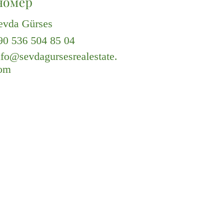
номер
evda Gürses
90 536 504 85 04
nfo@sevdagursesrealestate.
om