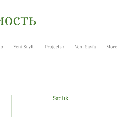
мость
ио
Yeni Sayfa
Projects 1
Yeni Sayfa
More
Satılık