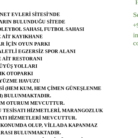
S
ET EVLERİ SİTESİ'NDE
ARIN BULUNDUĞU SİTEDE
+
OLEYBOL SAHASI, FUTBOL SAHASI
i
E AİT KAYIKHANE
c
R İÇİN OYUN PARKI
ALETLİ EGZERSİZ SPOR ALANI
E AİT RESTORANI
ÜYÜŞ YOLLARI
IK OTOPARKI
 YÜZME HAVUZU
ESİ (HEM KUM, HEM ÇİMEN GÜNEŞLENME 
) BULUNMAKTADIR.
SİM OTURUM MEVCUTTUR.
U TESİSATI HİZMETLERİ, MARANGOZLUK 
SATI HİZMETLERİ MEVCUTTUR.
N KONUMDA OLUP, VİLLADA KAPANMAZ 
RASI BULUNMAKTADIR.