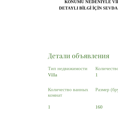
KONUMU NEDENİYLE VİL
DETAYLI BİLGİ İÇİN SEVDA
Детали объявления
Тип недвижимости
Количеств
Villa
1
Количество ванных
Размер (бр
комнат
1
160