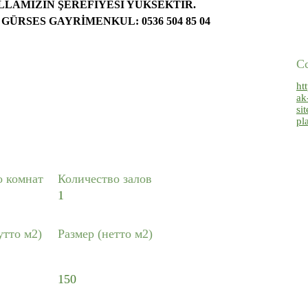
LAMIZIN ŞEREFİYESİ YÜKSEKTİR.
 GÜRSES GAYRİMENKUL: 0536 504 85 04
С
ht
ak
si
pl
о комнат
Количество залов
1
утто м2)
Размер (нетто м2)
150