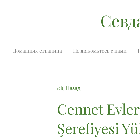
Севд
Домашняя страница
Познакомьтесь с нами
&lt; Назад
Cennet Evler
Şerefiyesi Yü