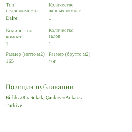
Тип
Количество
недвижимости
ванных комнат
Daire
1
Количество
Количество
залов
комнат
1
1
Размер (нетто м2)
Размер (брутто м2)
165
190
Позиция публикации
Birlik, 285. Sokak, Çankaya/Ankara,
Türkiye