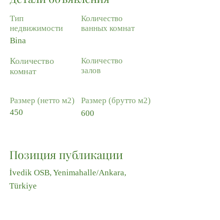
Тип
Количество
недвижимости
ванных комнат
Bina
Количество
Количество
залов
комнат
Размер (нетто м2)
Размер (брутто м2)
450
600
Позиция публикации
İvedik OSB, Yenimahalle/Ankara,
Türkiye