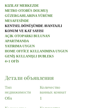
KIZILAY MERKEZDE
METRO OTOBÜS DOLMUŞ 
GÜZERGAHLARINA YÜRÜME 
MESAFESİNDE
KENTSEL DÖNÜŞÜMDE AVANTAJLI 
KONUM VE KAT SAYISI
AÇIK OTOPARKI BULUNAN 
APARTMANDA
YATIRIMA UYGUN
HOME OFFİCE KULLANIMINA UYGUN
GENİŞ KULLANIŞLI DUBLEKS
4+1 OFİS
Детали объявления
Тип
Количество
недвижимости
ванных комнат
Ofis
1