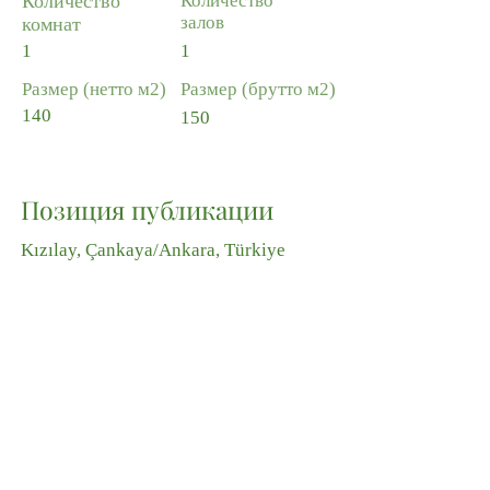
Количество
Количество
залов
комнат
1
1
Размер (нетто м2)
Размер (брутто м2)
140
150
Позиция публикации
Kızılay, Çankaya/Ankara, Türkiye