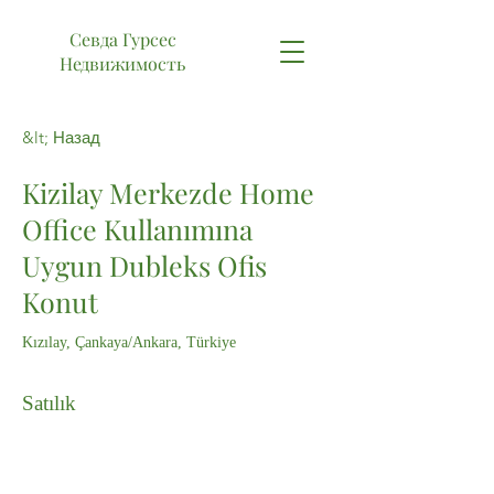
Севда Гурсес
Недвижимость
&lt; Назад
Kizilay Merkezde Home
Office Kullanımına
Uygun Dubleks Ofis
Konut
Kızılay, Çankaya/Ankara, Türkiye
Satılık