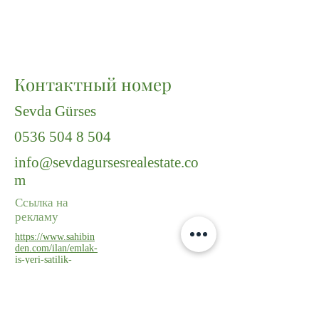
Контактный номер
Sevda Gürses
0536 504 8 504
info@sevdagursesrealestate.co
m
Ссылка на
рекламу
https://www.sahibin
den.com/ilan/emlak-
is-yeri-satilik-
kizilay-merkezde-
home-office-
kullanimina-uygun-
dublex-ofis-konut-
1154848418/detay/