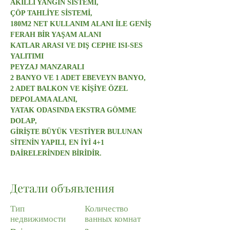
AKILLI YANGIN SİSTEMİ,
ÇÖP TAHLİYE SİSTEMİ,
180M2 NET KULLANIM ALANI İLE GENİŞ 
FERAH BİR YAŞAM ALANI
KATLAR ARASI VE DIŞ CEPHE ISI-SES 
YALITIMI
PEYZAJ MANZARALI
2 BANYO VE 1 ADET EBEVEYN BANYO,
2 ADET BALKON VE KİŞİYE ÖZEL 
DEPOLAMA ALANI,
YATAK ODASINDA EKSTRA GÖMME 
DOLAP,
GİRİŞTE BÜYÜK VESTİYER BULUNAN
SİTENİN YAPILI, EN İYİ 4+1 
DAİRELERİNDEN BİRİDİR.
Детали объявления
Тип
Количество
недвижимости
ванных комнат