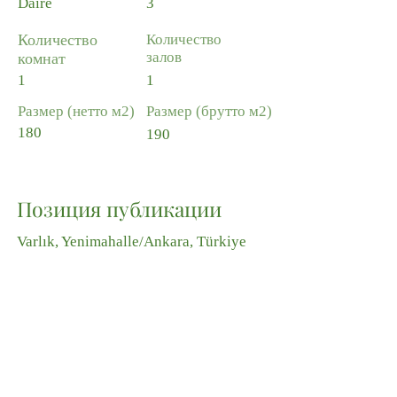
Daire
3
Количество
Количество
залов
комнат
1
1
Размер (нетто м2)
Размер (брутто м2)
180
190
Позиция публикации
Varlık, Yenimahalle/Ankara, Türkiye