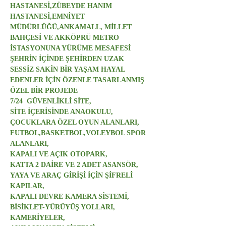
HASTANESİ,ZÜBEYDE HANIM
HASTANESİ,EMNİYET 
MÜDÜRLÜĞÜ,ANKAMALL, MİLLET 
BAHÇESİ VE AKKÖPRÜ METRO 
İSTASYONUNA YÜRÜME MESAFESİ
ŞEHRİN İÇİNDE ŞEHİRDEN UZAK 
SESSİZ SAKİN BİR YAŞAM HAYAL 
EDENLER İÇİN ÖZENLE TASARLANMIŞ 
ÖZEL BİR PROJEDE
7/24  GÜVENLİKLİ SİTE,​
SİTE İÇERİSİNDE ANAOKULU, 
ÇOCUKLARA ÖZEL OYUN ALANLARI, 
FUTBOL,BASKETBOL,VOLEYBOL SPOR 
ALANLARI,
KAPALI VE AÇIK OTOPARK,
KATTA 2 DAİRE VE 2 ADET ASANSÖR,
YAYA VE ARAÇ GİRİŞİ İÇİN ŞİFRELİ 
KAPILAR,
KAPALI DEVRE KAMERA SİSTEMİ,
BİSİKLET-YÜRÜYÜŞ YOLLARI,
KAMERİYELER,