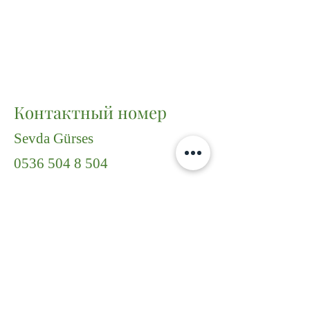
Контактный номер
Sevda Gürses
0536 504 8 504
info@sevdagursesrealestate.co
m
Ссылка на
рекламу
https://www.sahibin
den.com/ilan/emlak-
konut-satilik-varlik-
ta-site-icerisinde-7-
24-guvenlikli-4-