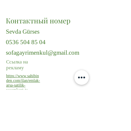
Контактный номер
Sevda Gürses
0536 504 85 04
sofagayrimenkul@gmail.com
Ссылка на
рекламу
https://www.sahibin
den.com/ilan/emlak-
arsa-satilik-
yasamkent-te-
caddeye-yakin-242-
m2-kose-parsel-
1308525263