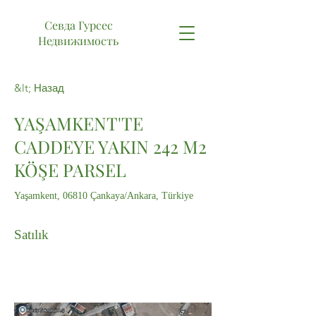
Севда Гурсес
Недвижимость
&lt; Назад
YAŞAMKENT'TE
CADDEYE YAKIN 242 M2
KÖŞE PARSEL
Yaşamkent, 06810 Çankaya/Ankara, Türkiye
Satılık