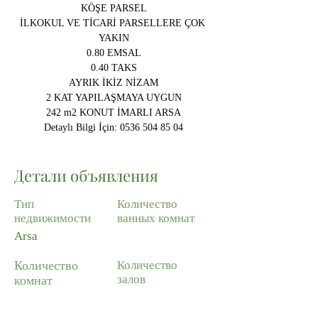
KÖŞE PARSEL​
İLKOKUL VE TİCARİ PARSELLERE ÇOK 
YAKIN
0.80 EMSAL
0.40 TAKS
AYRIK İKİZ NİZAM
2 KAT YAPILAŞMAYA UYGUN
242 m2 KONUT İMARLI ARSA
Detaylı Bilgi İçin: 0536 504 85 04
Детали объявления
Тип
Количество
недвижимости
ванных комнат
Arsa
Количество
Количество
залов
комнат