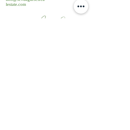
lestate.com
Kurumsal
Ekibimiz
Vizyonumuz
Hizmetlerimiz
Gayrimenkul
Kentsel Dönüşüm
Mimarlık
Akademi