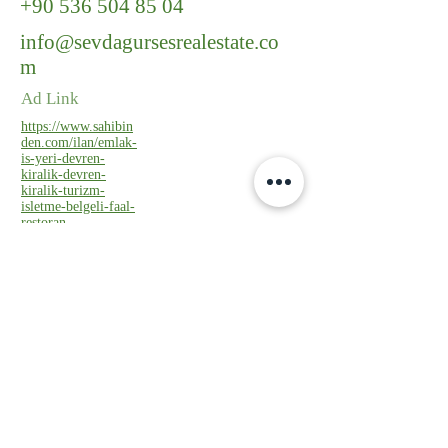
+90 536 504 85 04
info@sevdagursesrealestate.co
m
Ad Link
https://www.sahibin
den.com/ilan/emlak-
is-yeri-devren-
kiralik-devren-
kiralik-turizm-
isletme-belgeli-faal-
restoran-
1110235969/detay/
Kurumsal