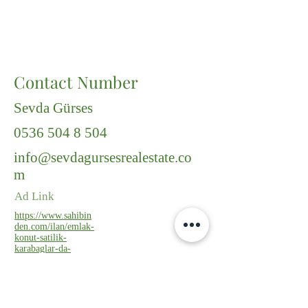
Contact Number
Sevda Gürses
0536 504 8 504
info@sevdagursesrealestate.co
m
Ad Link
https://www.sahibin
den.com/ilan/emlak-
konut-satilik-
karabaglar-da-
muhtesem-
lokasyonda-6-
donum-icinde-
yapili-villa-
1143004133/detay/