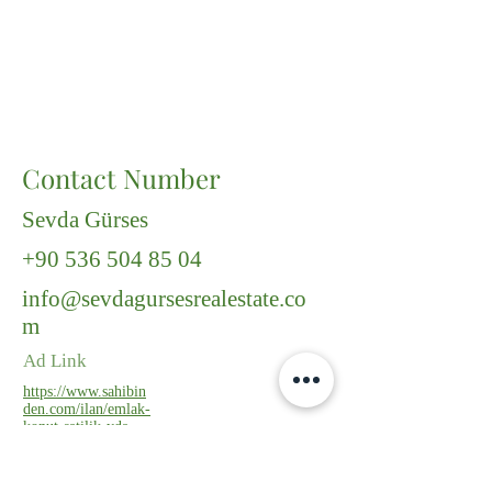
Contact Number
Sevda Gürses
+90 536 504 85 04
info@sevdagursesrealestate.co
m
Ad Link
https://www.sahibin
den.com/ilan/emlak-
konut-satilik-yda-
mehmet-akif-ersoy-
sitesinde-4-plus1-
genis-manzarali-