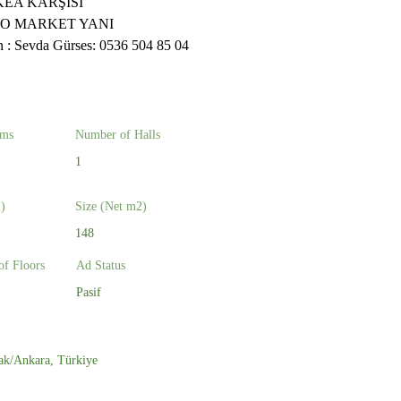
KEA KARŞISI
O MARKET YANI
in : Sevda Gürses: 0536 504 85 04
oms
Number of Halls
1
)
Size (Net m2)
148
of Floors
Ad Status
Pasif
ak/Ankara, Türkiye