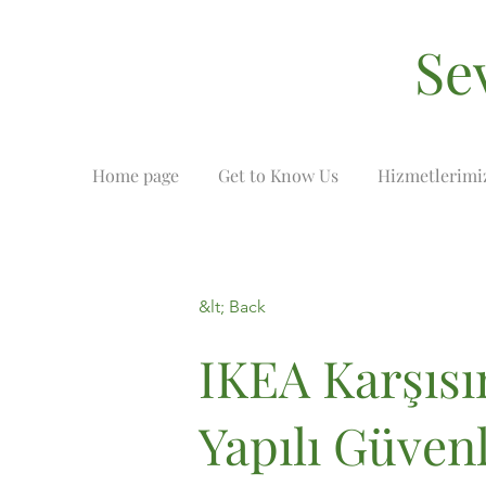
Se
Home page
Get to Know Us
Hizmetlerimi
&lt; Back
IKEA Karşısı
Yapılı Güvenl