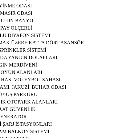
YİNME ODASI
MASIR ODASI
HİLTON BANYO
I PAY ÖLÇERLİ
Ü DİYAFON SİSTEMİ
MAK ÜZERE KATTA DÖRT ASANSÖR 
PRİNKLER SİSTEMİ 
DA YANGIN DOLAPLARI
GIN MERDİVENİ
 OYUN ALANLARI 
HASI VOLEYBOL SAHASI,
AMI, JAKUZİ, BUHAR ODASI
ÜYÜŞ PARKURU
ÇIK OTOPARK ALANLARI 
SAAT GÜVENLİK
JENERATÖR
 ŞARJ İSTASYONLARI 
AM BALKON SİSTEMİ