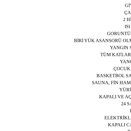
Gİ
ÇA
2 
IS
GORUNTÜL
BİRİ YÜK ASANSORÜ OL
YANGIN S
TÜM KATLAR
YAN
ÇOCUK
BASKETBOL SA
SAUNA, FİN HAM
YÜR
KAPALI VE A
24 
ELEKTRİKLİ
KAPALI C