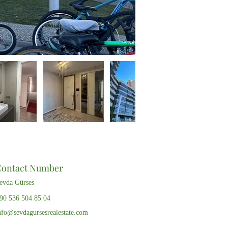
Contact Number
evda Gürses
90 536 504 85 04
nfo@sevdagursesrealestate.com