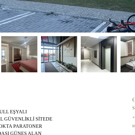
S
ULL EŞYALI 
+
EL GÜVENLİKLİ SİTEDE 
OKTA PARATONER 
i
DASI GÜNEŞ ALAN