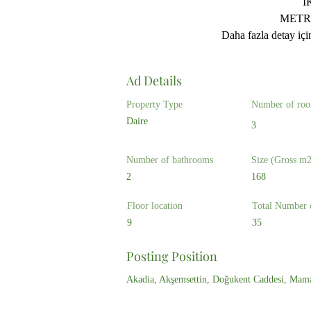
İ
METR
Daha fazla detay iç
Ad Details
Property Type
Number of ro
Daire
3
Number of bathrooms
Size (Gross m2
2
168
Floor location
Total Number 
9
35
Posting Position
Akadia, Akşemsettin, Doğukent Caddesi, Mam