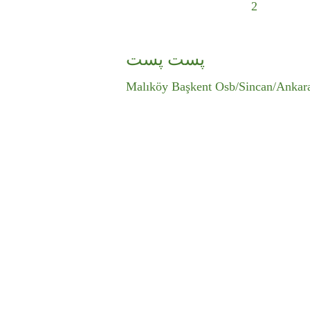
2
پست پست
Malıköy Başkent Osb/Sincan/Ankara