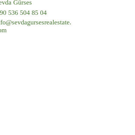
evda Gürses
+90 536 504 85 04
nfo@sevdagursesrealestate.
om