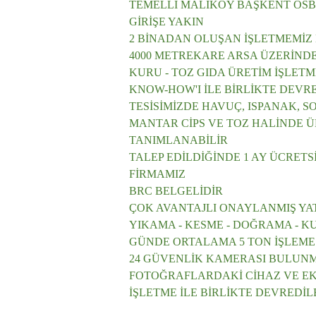
TEMELLİ MALIKÖY BAŞKENT OSB
GİRİŞE YAKIN
2 BİNADAN OLUŞAN İŞLETMEMİZ
4000 METREKARE ARSA ÜZERİNDE
KURU - TOZ GIDA ÜRETİM İŞLET
KNOW-HOW'I İLE BİRLİKTE DEVR
TESİSİMİZDE HAVUÇ, ISPANAK, S
MANTAR CİPS VE TOZ HALİNDE 
TANIMLANABİLİR
TALEP EDİLDİĞİNDE 1 AY ÜCRETSİ
FİRMAMIZ
BRC BELGELİDİR
ÇOK AVANTAJLI ONAYLANMIŞ YAT
YIKAMA - KESME - DOĞRAMA - 
GÜNDE ORTALAMA 5 TON İŞLEME 
24 GÜVENLİK KAMERASI BULUN
FOTOĞRAFLARDAKİ CİHAZ VE EK
İŞLETME İLE BİRLİKTE DEVREDİ