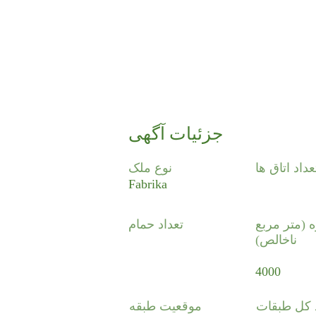
جزئیات آگهی
عداد اتاق ها
نوع ملک
Fabrika
ه (متر مربع
تعداد حمام
ناخالص)
4000
د کل طبقات
موقعیت طبقه