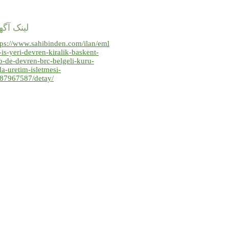
لینک آگ
tps://www.sahibinden.com/ilan/eml
-is-yeri-devren-kiralik-baskent-
b-de-devren-brc-belgeli-kuru-
da-uretim-isletmesi-
87967587/detay/