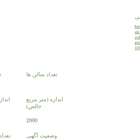
هی
ht
ak
os
gi
10
تعداد سالن ها
ت
اندازه (متر مربع
انداز
خالص)
2000
وضعیت آگهی
تعدا