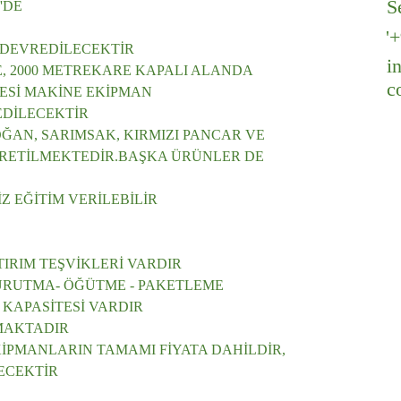
S
'DE
'
 DEVREDİLECEKTİR
i
, 2000 METREKARE KAPALI ALANDA
c
MESİ MAKİNE EKİPMAN
EDİLECEKTİR
OĞAN, SARIMSAK, KIRMIZI PANCAR VE 
ÜRETİLMEKTEDİR.BAŞKA ÜRÜNLER DE 
Z EĞİTİM VERİLEBİLİR
IRIM TEŞVİKLERİ VARDIR
KURUTMA- ÖĞÜTME - PAKETLEME
KAPASİTESİ VARDIR
MAKTADIR
İPMANLARIN TAMAMI FİYATA DAHİLDİR, 
LECEKTİR