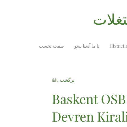
Hizmetl
با ما آشنا بشو
صفحه نخست
&lt; برگشت
Baskent OSB
Devren Kiral