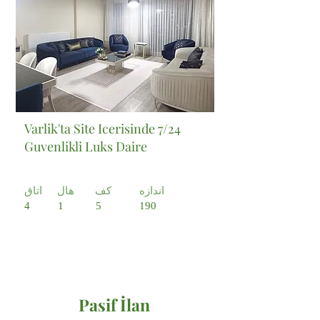
Varlik'ta Site Icerisinde 7/24
Guvenlikli Luks Daire
اندازه
کف
هال
اتاق
4
1
5
190
Pasif İlan