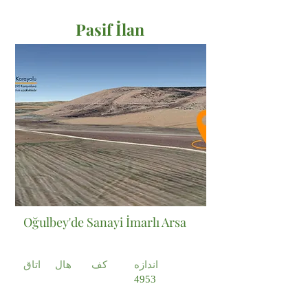
Pasif İlan
Satılık
Oğulbey'de Sanayi İmarlı Arsa
اندازه
کف
هال
اتاق
4953