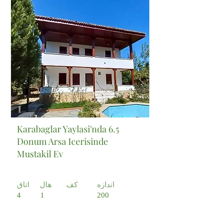
Satılık
Karabaglar Yaylasi'nda 6.5
Donum Arsa Icerisinde
Mustakil Ev
اندازه
کف
هال
اتاق
4
1
200