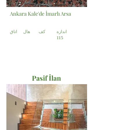
Ankara Kale'de İmarlı Arsa
اندازه
کف
هال
اتاق
115
Pasif İlan
Satılık