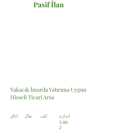
Pasif İlan
Satılık
Yakacık İmarda Yatırıma Uygun
Hisseli Ticari Arsa
اندازه
کف
هال
اتاق
5.06
2