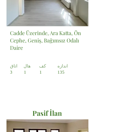
Cadde Üzerinde, Ara Katta, Ön
Cephe, Geniş, Bağımsız Odalı
Daire
اندازه
کف
هال
اتاق
3
1
1
135
Pasif İlan
Satılık