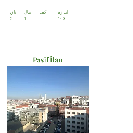
اندازه
کف
هال
اتاق
3
1
160
Pasif İlan
Satılık