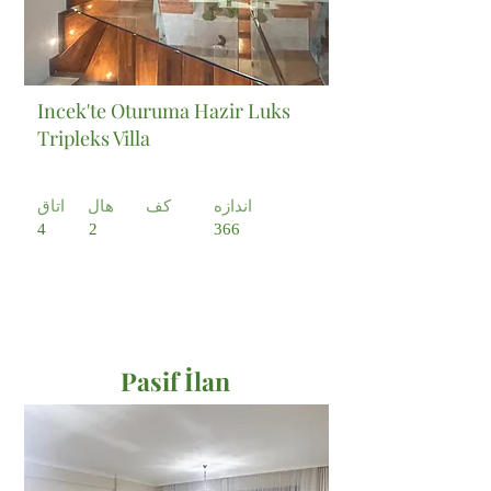
Incek'te Oturuma Hazir Luks
Tripleks Villa
اندازه
کف
هال
اتاق
4
2
366
Pasif İlan
Satılık