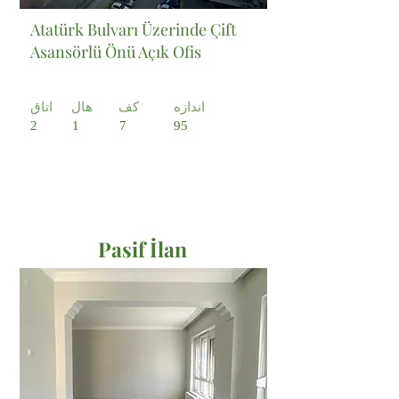
Atatürk Bulvarı Üzerinde Çift
Asansörlü Önü Açık Ofis
اندازه
کف
هال
اتاق
2
1
7
95
Pasif İlan
Satılık