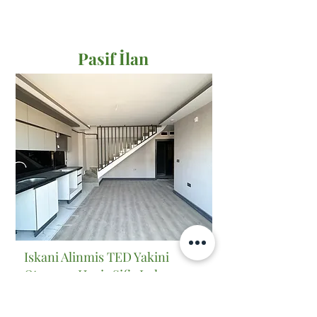
Pasif İlan
Satılık
Iskani Alinmis TED Yakini
Oturuma Hazir Sifir Luks
Dubleks