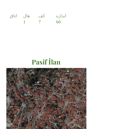
اندازه
کف
هال
اتاق
1
7
60
Pasif İlan
Satılık