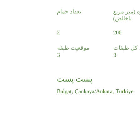
ه (متر مربع
تعداد حمام
ناخالص)
2
200
د کل طبقات
موقعیت طبقه
3
3
پست پست
Balgat, Çankaya/Ankara, Türkiye