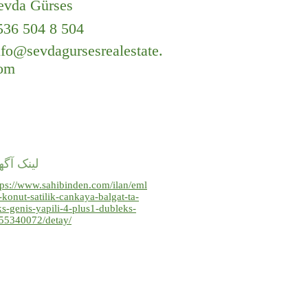
evda Gürses
536 504 8 504
nfo@sevdagursesrealestate.
om
لینک آگ
tps://www.sahibinden.com/ilan/eml
-konut-satilik-cankaya-balgat-ta-
ks-genis-yapili-4-plus1-dubleks-
55340072/detay/