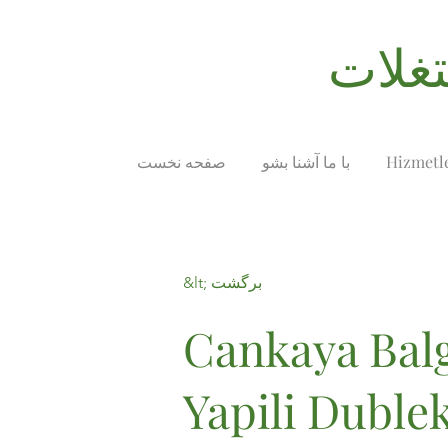
Hizmetl
با ما آشنا بشو
صفحه نخست
&lt; برگشت
Cankaya Balg
Yapili Duble