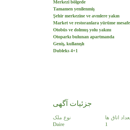
Merkezi bölgede
Tamamen yenilenmiş
Şehir merkezine ve avmlere yakın
Market ve restoranlara yürüme mesafe
Otobüs ve dolmuş yolu yakını
Otoparkı bulunan apartmanda
Geniş, kullanışlı
Dubleks 4+1
جزئیات آگهی
عداد اتاق ها
نوع ملک
Daire
1