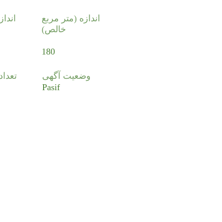
اندازه (متر مربع
انداز
خالص)
180
وضعیت آگهی
تعدا
Pasif