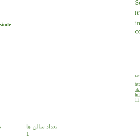
S
0
i
sinde
c
هی
ht
ak
lu
11
تعداد سالن ها
ت
1