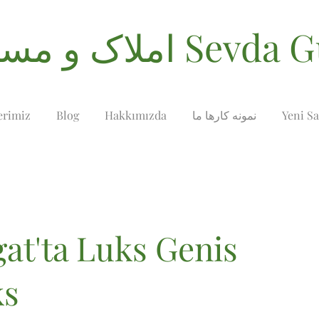
غلات Sevda Gurses
Yeni Sa
نمونه کارها ما
Hakkımızda
Blog
erimiz
at'ta Luks Genis
ks