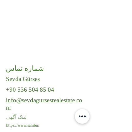
شماره تماس
Sevda Gürses
+90 536 504 85 04
info@sevdagursesrealestate.co
m
لینک آگهی
https://www.sahibin
den.com/ilan/emlak-