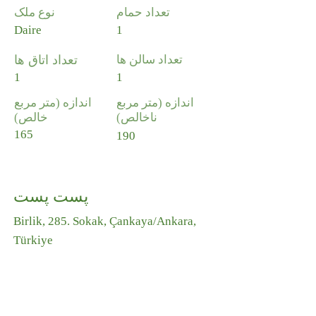
تعداد حمام
نوع ملک
Daire
1
تعداد سالن ها
تعداد اتاق ها
1
1
اندازه (متر مربع
اندازه (متر مربع
ناخالص)
خالص)
165
190
پست پست
Birlik, 285. Sokak, Çankaya/Ankara,
Türkiye