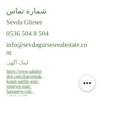
شماره تماس
Sevda Gürses
0536 504 8 504
info@sevdagursesrealestate.co
m
لینک آگهی
https://www.sahibin
den.com/ilan/emlak-
konut-satilik-gazi-
emniyet-mah-
hastaneye-cok-
yakin-yapili-
yuksek-giris-3-
plus1-
1163537039/detay/