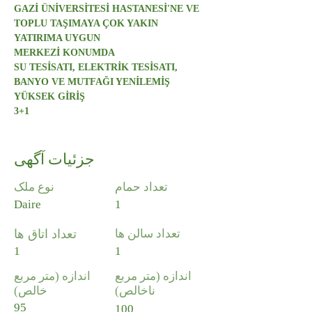
GAZİ ÜNİVERSİTESİ HASTANESİ'NE VE 
TOPLU TAŞIMAYA ÇOK YAKIN
YATIRIMA UYGUN
MERKEZİ KONUMDA
SU TESİSATI, ELEKTRİK TESİSATI, 
BANYO VE MUTFAĞI YENİLEMİŞ
YÜKSEK GİRİŞ
3+1 
جزئیات آگهی
تعداد حمام
نوع ملک
Daire
1
تعداد سالن ها
تعداد اتاق ها
1
1
اندازه (متر مربع
اندازه (متر مربع
ناخالص)
خالص)
95
100