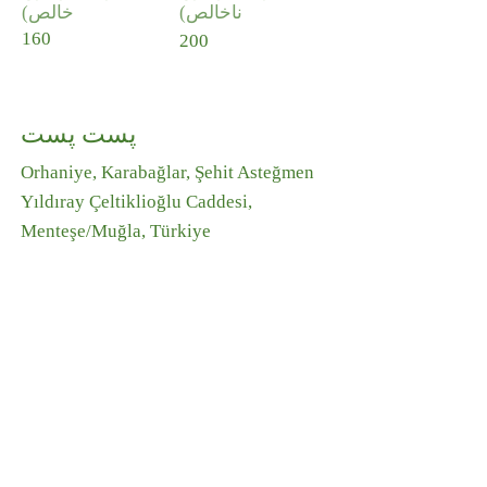
ناخالص)
خالص)
160
200
پست پست
Orhaniye, Karabağlar, Şehit Asteğmen
Yıldıray Çeltiklioğlu Caddesi,
Menteşe/Muğla, Türkiye