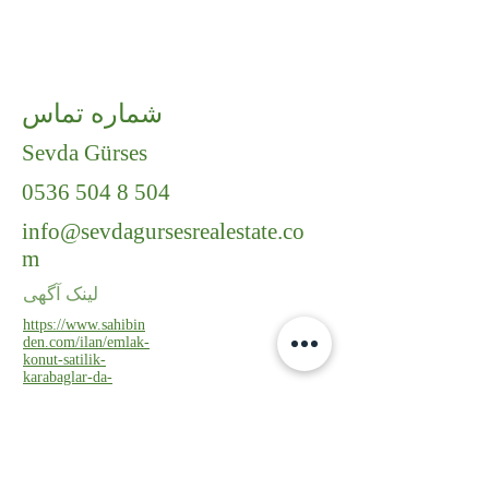
شماره تماس
Sevda Gürses
0536 504 8 504
info@sevdagursesrealestate.co
m
لینک آگهی
https://www.sahibin
den.com/ilan/emlak-
konut-satilik-
karabaglar-da-
muhtesem-
lokasyonda-6-
donum-icinde-
yapili-villa-
1143004133/detay/