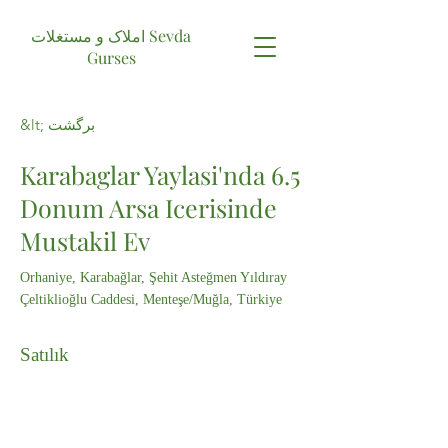
املاک و مستغلات Sevda
Gurses
&lt; برگشت
Karabaglar Yaylasi'nda 6.5
Donum Arsa Icerisinde
Mustakil Ev
Orhaniye, Karabağlar, Şehit Asteğmen Yıldıray
Çeltiklioğlu Caddesi, Menteşe/Muğla, Türkiye
Satılık