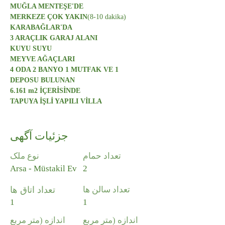
MUĞLA MENTEŞE'DE
MERKEZE ÇOK YAKIN
(8-10 dakika)
KARABAĞLAR'DA
3 ARAÇLIK GARAJ ALANI
KUYU SUYU
MEYVE AĞAÇLARI
4 ODA 2 BANYO 1 MUTFAK VE 1 
DEPOSU BULUNAN
6.161 m2 İÇERİSİNDE
TAPUYA İŞLİ YAPILI VİLLA
جزئیات آگهی
تعداد حمام
نوع ملک
Arsa - Müstakil Ev
2
تعداد سالن ها
تعداد اتاق ها
1
1
اندازه (متر مربع
اندازه (متر مربع