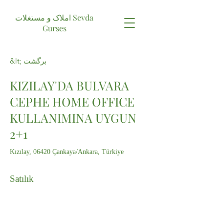
املاک و مستغلات Sevda
Gurses
&lt; برگشت
KIZILAY'DA BULVARA
CEPHE HOME OFFICE
KULLANIMINA UYGUN
2+1
Kızılay, 06420 Çankaya/Ankara, Türkiye
Satılık