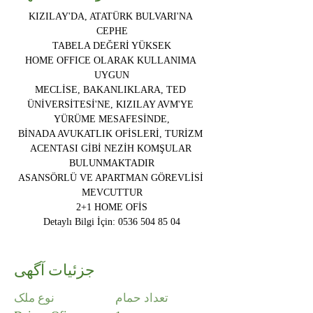
KIZILAY'DA, ATATÜRK BULVARI'NA 
CEPHE
TABELA DEĞERİ YÜKSEK
HOME OFFICE OLARAK KULLANIMA 
UYGUN​
MECLİSE, BAKANLIKLARA, TED 
ÜNİVERSİTESİ'NE, KIZILAY AVM'YE 
YÜRÜME MESAFESİNDE,
BİNADA AVUKATLIK OFİSLERİ, TURİZM 
ACENTASI GİBİ NEZİH KOMŞULAR 
BULUNMAKTADIR
ASANSÖRLÜ VE APARTMAN GÖREVLİSİ 
MEVCUTTUR
2+1 HOME OFİS
Detaylı Bilgi İçin: 0536 504 85 04
جزئیات آگهی
تعداد حمام
نوع ملک