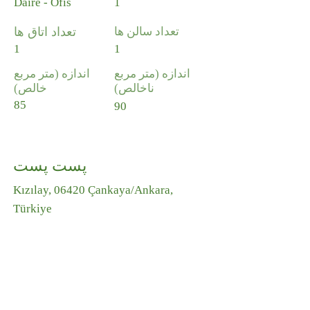
Daire - Ofis
1
تعداد سالن ها
تعداد اتاق ها
1
1
اندازه (متر مربع
اندازه (متر مربع
ناخالص)
خالص)
85
90
پست پست
Kızılay, 06420 Çankaya/Ankara,
Türkiye