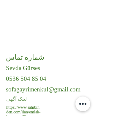
شماره تماس
Sevda Gürses
0536 504 85 04
sofagayrimenkul@gmail.com
لینک آگهی
https://www.sahibin
den.com/ilan/emlak-
konut-satilik-
kizilay-da-bulvara-
cephe-home-office-
kullanimina-uygun-