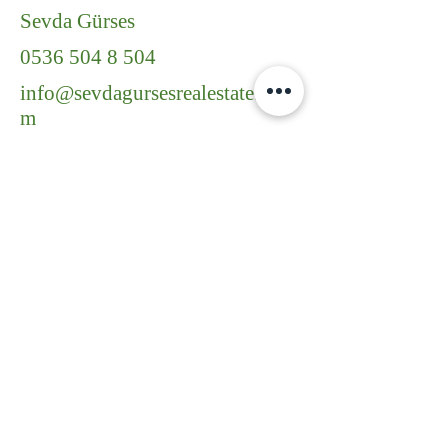
Sevda Gürses
0536 504 8 504
info@sevdagursesrealestate.co
m
لینک آگهی
https://www.sahibin
den.com/ilan/emlak-
konut-satilik-sehir-
merkezinde-ted-
universitesi-
yaninda-esyali-
terasli-satilik-
1110256339/detay/