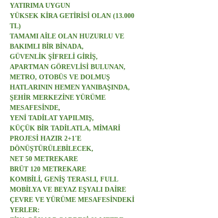
YATIRIMA UYGUN
YÜKSEK KİRA GETİRİSİ OLAN (13.000 
TL)
TAMAMI AİLE OLAN HUZURLU VE 
BAKIMLI BİR BİNADA,
GÜVENLİK ŞİFRELİ GİRİŞ,
APARTMAN GÖREVLİSİ BULUNAN,
METRO, OTOBÜS VE DOLMUŞ 
HATLARININ HEMEN YANIBAŞINDA,
ŞEHİR MERKEZİNE YÜRÜME 
MESAFESİNDE,
YENİ TADİLAT YAPILMIŞ,
KÜÇÜK BİR TADİLATLA, MİMARİ 
PROJESİ HAZIR 2+1'E 
DÖNÜŞTÜRÜLEBİLECEK,
NET 50 METREKARE
BRÜT 120 METREKARE
KOMBİLİ, GENİŞ TERASLI, FULL 
MOBİLYA VE BEYAZ EŞYALI DAİRE
ÇEVRE VE YÜRÜME MESAFESİNDEKİ 
YERLER: