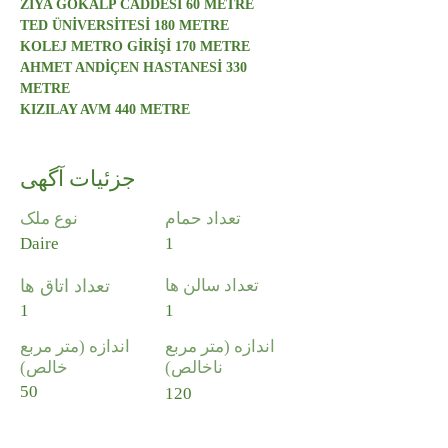
ZİYA GÖKALP CADDESİ 60 METRE
TED ÜNİVERSİTESİ 180 METRE
KOLEJ METRO GİRİŞİ 170 METRE
AHMET ANDİÇEN HASTANESİ 330 
METRE
KIZILAY AVM 440 METRE
جزئیات آگهی
تعداد حمام
نوع ملک
Daire
1
تعداد سالن ها
تعداد اتاق ها
1
1
اندازه (متر مربع
اندازه (متر مربع
ناخالص)
خالص)
50
120