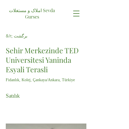
املاک و مستغلات Sevda
Gurses
&lt; برگشت
Sehir Merkezinde TED
Universitesi Yaninda
Esyali Terasli
Fidanlık, Kolej, Çankaya/Ankara, Türkiye
Satılık