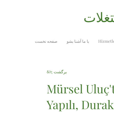
Hizmetl
با ما آشنا بشو
صفحه نخست
&lt; برگشت
Mürsel Uluç't
Yapılı, Durak