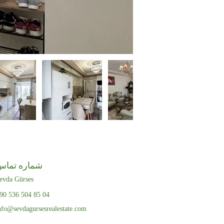
شماره تماس
evda Gürses
90 536 504 85 04
nfo@sevdagursesrealestate.com