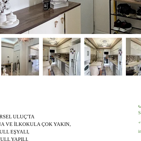
S
RSEL ULUÇ'TA
+
A VE İLKOKULA ÇOK YAKIN,
ULL EŞYALI,
i
ULL YAPILI,