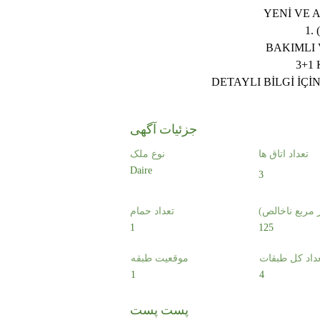
YENİ VE 
1.
BAKIMLI
3+1
DETAYLI BİLGİ İÇİN
جزئیات آگهی
تعداد اتاق ها
نوع ملک
Daire
3
ر مربع ناخالص)
تعداد حمام
1
125
داد کل طبقات
موقعیت طبقه
1
4
پست پست