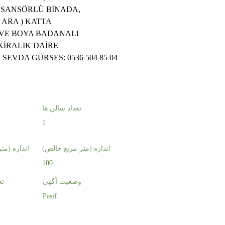
ASANSÖRLÜ BİNADA,
 ( ARA ) KATTA
 VE BOYA BADANALI
 KİRALIK DAİRE
 SEVDA GÜRSES: 0536 504 85 04
تعداد سالن ها
1
اندازه (متر مربع خالص)
اندازه (مت
100
وضعیت آگهی
تع
Pasif