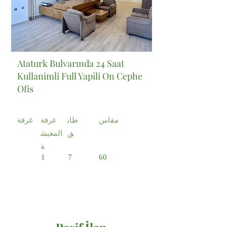
Ataturk Bulvarında 24 Saat
Kullanimli Full Yapili On Cephe
Ofis
مقاس
طاب
غرفة
غرفة
ق
المعيش
ة
1
7
60