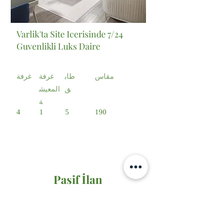
Varlik'ta Site Icerisinde 7/24
Guvenlikli Luks Daire
مقاس
طاب
غرفة
غرفة
ق
المعيش
ة
4
1
5
190
Pasif İlan
Satılık