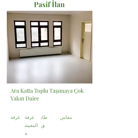
Pasif İlan
Satılık
Ara Katta Toplu Taşımaya Çok
Yakın Daire
مقاس
طاب
غرفة
غرفة
ق
المعيش
ة