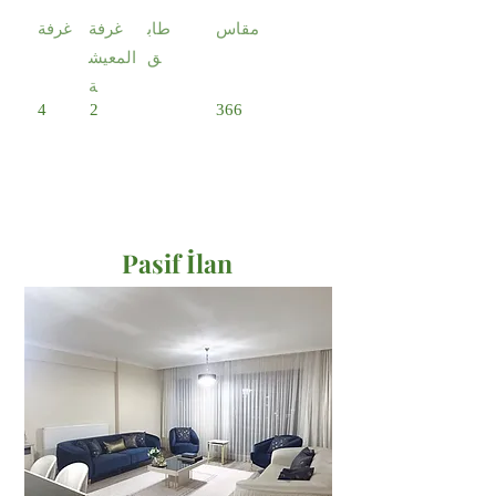
مقاس
طاب
غرفة
غرفة
ق
المعيش
ة
4
2
366
Pasif İlan
Satılık