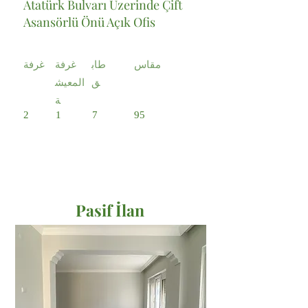
Atatürk Bulvarı Üzerinde Çift
Asansörlü Önü Açık Ofis
مقاس
طاب
غرفة
غرفة
ق
المعيش
ة
2
1
7
95
Pasif İlan
Satılık