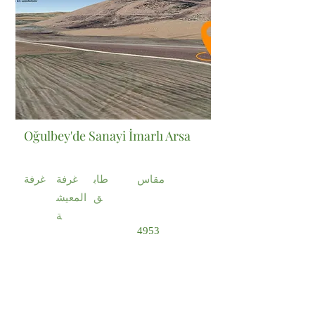
Oğulbey'de Sanayi İmarlı Arsa
مقاس
طاب
غرفة
غرفة
ق
المعيش
ة
4953