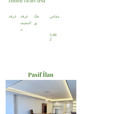
Hisseli Ticari Arsa
مقاس
طاب
غرفة
غرفة
ق
المعيش
ة
5.06
2
Pasif İlan
Satılık