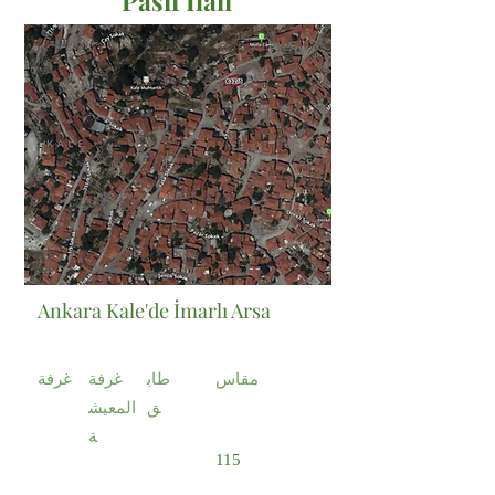
Pasif İlan
Satılık
Ankara Kale'de İmarlı Arsa
مقاس
طاب
غرفة
غرفة
ق
المعيش
ة
115