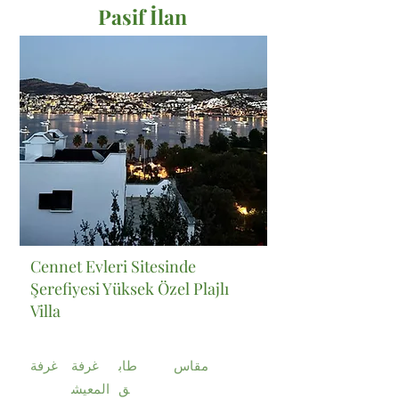
Pasif İlan
Satılık
Cennet Evleri Sitesinde
Şerefiyesi Yüksek Özel Plajlı
Villa
مقاس
طاب
غرفة
غرفة
ق
المعيش